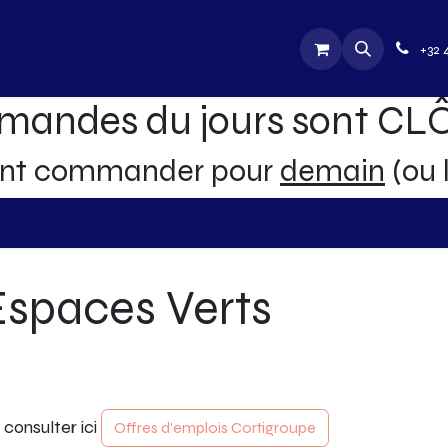
utique
Jobs
Contactez-nous
+32 
mandes du jours sont C
ent commander pour
demain
(ou 
Espaces Verts
 consulter ici
Offres d'emplois Cortigroupe