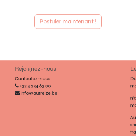
Postuler maintenant !
Rejoignez-nous
Le
Contactez-nous
Da
+32 4 234 63 90
ma
info@autreize.be
n’
ma
Au
sa
tr