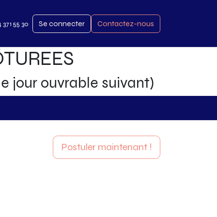
Se connecter
Contactez-nous
4 371 55 30
LÔTUREES
le jour ouvrable suivant)
Postuler maintenant !