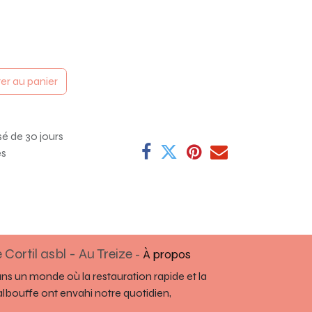
er au panier
sé de 30 jours
es
 Cortil asbl - Au Treize
-
À propos
ns un monde où la restauration rapide et la
lbouffe ont envahi notre quotidien,