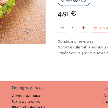
Nutriscore :
4,91
€
Ajout
Conditions générales
Garantie satisfait ou rembour
Expédition : 2-3 jours ouvrabl
Rejoignez-nous
Le
Contactez-nous
Da
+32 4 234 63 90
ma
info@autreize.be