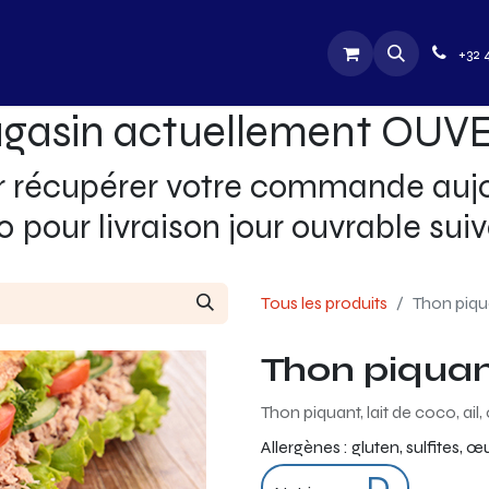
utique
Jobs
Contactez-nous
+32 
gasin actuellement OUV
écupérer votre commande aujour
0 pour livraison jour ouvrable suiv
Tous les produits
Thon piqu
Thon piquan
Thon piquant, lait de coco, ail
Allergènes :
gluten, sulfites, 
D