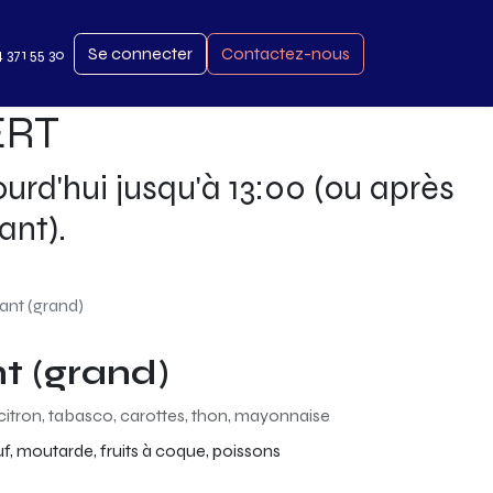
Se connecter
Contactez-nous
4 371 55 30
ERT
d'hui jusqu'à 13:00 (ou après
ant).
ant (grand)
t (grand)
, citron, tabasco, carottes, thon, mayonnaise
œuf, moutarde, fruits à coque, poissons