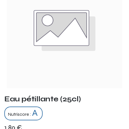
Eau pétillante (25cl)
A
Nutriscore :
1,89
€