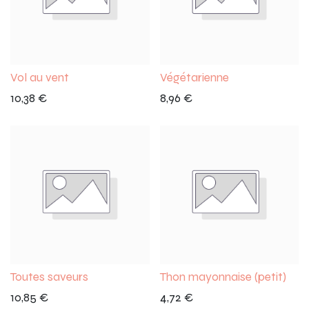
Vol au vent
Végétarienne
10,38
€
8,96
€
Toutes saveurs
Thon mayonnaise (petit)
10,85
€
4,72
€