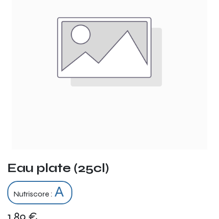
Eau plate (25cl)
A
Nutriscore :
1,89
€