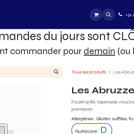
utique
Jobs
Contactez-nous
+32 
mandes du jours sont C
ent commander pour
demain
(ou 
Tous les produits
Les Abruz
Les Abruzz
Poulet grillé, tapenade, mozza
parmesan
Allergènes :
Gluten, sulfites, f
D
Nutriscore :