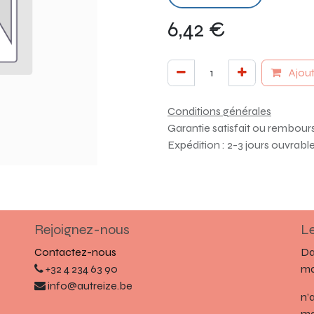
6,42
€
Ajout
Conditions générales
Garantie satisfait ou rembour
Expédition : 2-3 jours ouvrabl
Rejoignez-nous
Le
Contactez-nous
Da
+32 4 234 63 90
ma
info@autreize.be
n’
ma