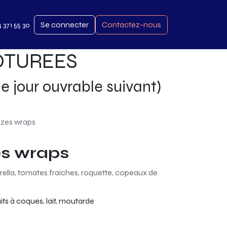
Se connecter
Contactez-nous
4 371 55 30
LÔTUREES
le jour ouvrable suivant)
zes wraps
es wraps
rella, tomates fraiches, roquette, copeaux de
ruits à coques, lait, moutarde