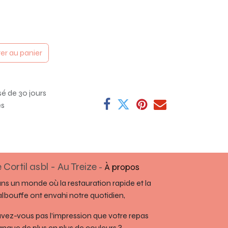
er au panier
sé de 30 jours
es
 Cortil asbl - Au Treize
-
À propos
ns un monde où la restauration rapide et la
lbouffe ont envahi notre quotidien,
avez-vous pas l’impression que votre repas
nque de plus en plus de couleurs ?