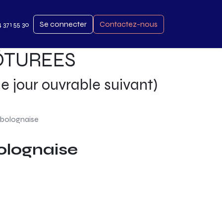
Se connecter
Contactez-nous
4 371 55 30
LÔTUREES
le jour ouvrable suivant)
a bolognaise
bolognaise