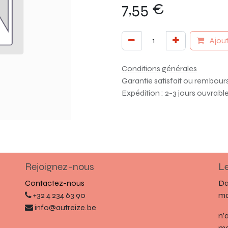
7,55
€
Ajout
Conditions générales
Garantie satisfait ou rembour
Expédition : 2-3 jours ouvrabl
Rejoignez-nous
Le
Contactez-nous
Da
+32 4 234 63 90
ma
info@autreize.be
n’
ma