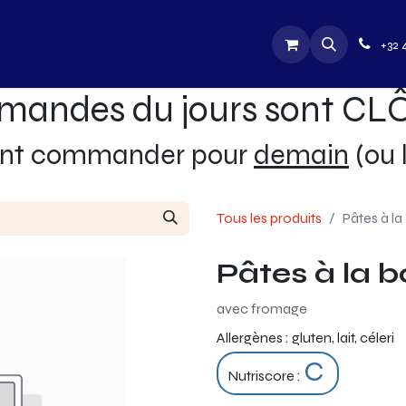
utique
Jobs
Contactez-nous
+32 
mandes du jours sont C
ent commander pour
demain
(ou 
Tous les produits
Pâtes à l
Pâtes à la 
avec fromage
Allergènes :
gluten, lait, céleri
C
Nutriscore :