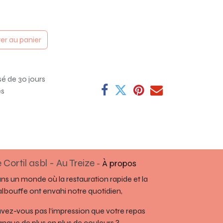
er au panier
sé de 30 jours
es
 Cortil asbl - Au Treize
-
À propos
ns un monde où la restauration rapide et la
lbouffe ont envahi notre quotidien,
avez-vous pas l’impression que votre repas
nque de plus en plus de couleurs ?