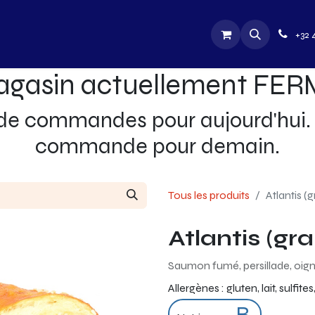
utique
Jobs
Contactez-nous
+32 
gasin actuellement FE
 de commandes pour aujourd'hui. 
commande pour demain.
Tous les produits
Atlantis (
Atlantis (gr
Saumon fumé, persillade, oig
Allergènes :
gluten, lait, sulfit
B