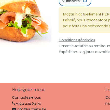
Nutriscore :
Magasin actuellement FE
Désolé, nous n'acceptons p
pour faire une commande 
Conditions générales
Garantie satisfait ou rembour
Expédition : 2-3 jours ouvrabl
Rejoignez-nous
Le
Contactez-nous
Da
+32 4 234 63 90
ma
info@autreize.be