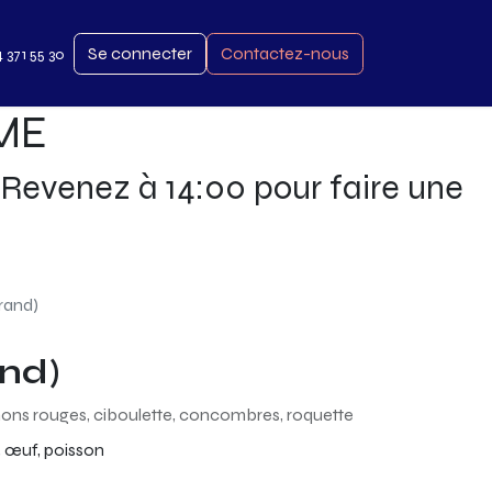
Se connecter
Contactez-nous
4 371 55 30
RME
Revenez à 14:00 pour faire une
grand)
and)
nons rouges, ciboulette, concombres, roquette
es, œuf, poisson